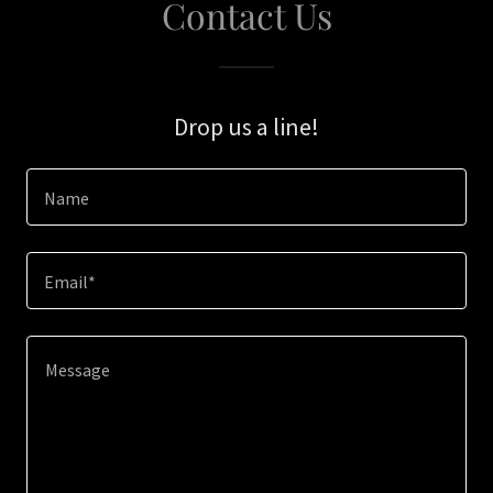
Contact Us
Drop us a line!
Name
Email*